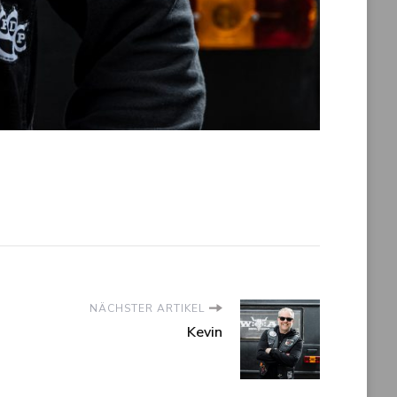
NÄCHSTER ARTIKEL
Kevin